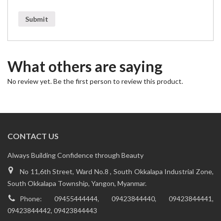
Submit
What others are saying
No review yet. Be the first person to review this product.
CONTACT US
Always Building Confidence through Beauty
No 11,6th Street, Ward No.8 , South Okkalapa Industrial Zone,
South Okkalapa Township, Yangon, Myanmar.
Phone:
09455444444, 09423844440, 09423844441,
09423844442, 09423844443