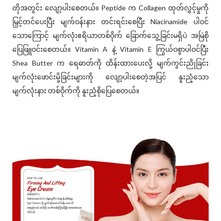
တိုအတွင်း လျော့ပါးစေတယ်။ Peptide က Collagen ထုတ်လွှင့်မှုကို
မြှင့်တင်ပေးပြီး မျက်ဝန်းနား တင်းရင်းစေပြီး Niacinamide ပါဝင်
သောကြောင့် မျက်လုံးဧရိယာတစ်ဝိုက် ခြောက်သွေ့ခြင်းမရှိပဲ အမြဲစို
ပြေဖြူဝင်းစေတယ်။ Vitamin A နဲ့ Vitamin E ကြွယ်ဝစွာပါဝင်ပြီး
Shea Butter က ရေဓာတ်ကို ထိန်းထားပေးလို့ မျက်ကွင်းညိုခြင်း
မျက်လုံးဖောင်းမို့ခြင်းများကို လျော့ပါးစေတဲ့အပြင် နူးညံ့သော
မျက်လုံးနား တစ်ဝိုက်ကို နူးညံ့စိုပြေစေတယ်။